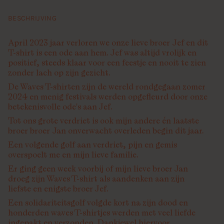
BESCHRIJVING
April 2023 jaar verloren we onze lieve broer
Jef
en dit
T-shirt is een ode aan hem. Jef was altijd vrolijk en
positief, steeds klaar voor een feestje en nooit te zien
zonder lach op zijn gezicht.
De Waves T-shirten zijn de wereld rondgegaan zomer
2024 en menig festivals werden opgefleurd door onze
betekenisvolle ode's aan Jef.
Tot ons grote verdriet is ook mijn andere én laatste
broer broer
Jan
onverwacht overleden begin dit jaar.
Een volgende golf aan verdriet, pijn en gemis
overspoelt me en mijn lieve familie.
Er ging geen week voorbij of mijn lieve broer Jan
droeg zijn Waves T-shirt als aandenken aan zijn
liefste en enigste broer Jef.
Een solidariteitsgolf volgde kort na zijn dood en
honderden waves T-shirtjes werden met veel liefde
ingepakt en verzonden. Dankjewel hiervoor.