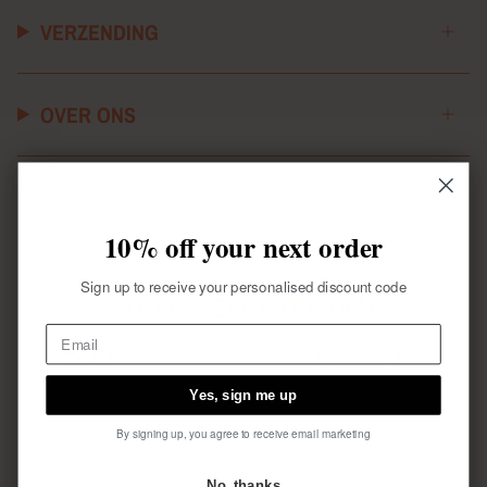
VERZENDING
OVER ONS
10% off your next order
Sign up to receive your personalised discount code
JULLIE LIEVE WOORDEN
5.0
★
★
★
★
★
16
16
Yes, sign me up
By signing up, you agree to receive email marketing
No, thanks