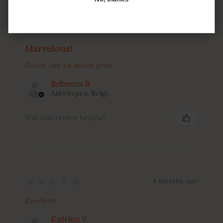
Showing 1 - 6 of 16 reviews.
Sort By:
★
★
★
★
★
4 months ago
Marvelous!
Goede snit en mooie print
Rebecca B.
Antwerpen, Belgium
Was this review helpful?
★
★
★
★
★
4 months ago
Excellent!
Katrien V.