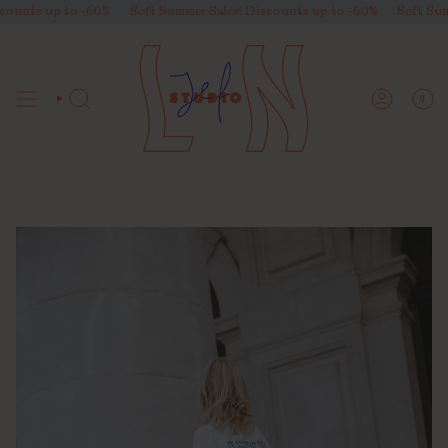
Skip
s up to -60%
Soft Summer Sales! Discounts up to -60%
Soft Summer S
to
content
0
SEARCH
ACCOUNT