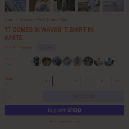
Home
'It Comes in Waves' T-shirt in White
'IT COMES IN WAVES' T-SHIRT IN
WHITE
Regular
€48,30
€69,00
30%
OFF
price
Color
White
Maat
XS
S
M
L
XL
XXL
XS
1
ADD TO CART
More payment options