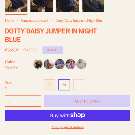
Home
Jumpers automated
Dotty Daisy Jumper in Night Blue
DOTTY DAISY JUMPER IN NIGHT
BLUE
Regular
€335,30
€479,00
30%
OFF
price
Color
Night Blue
Size
S
M
L
M
1
ADD TO CART
More payment options