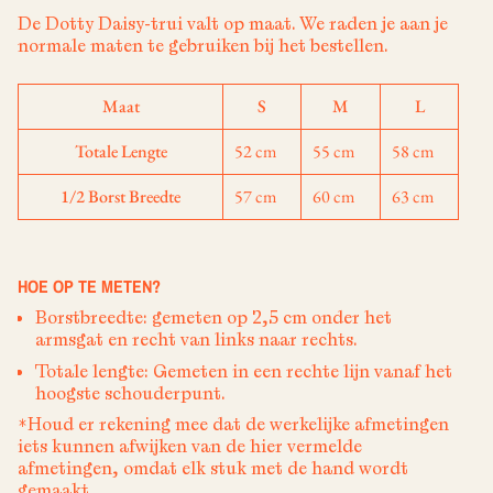
De Dotty Daisy-trui valt op maat. We raden je aan je
normale maten te gebruiken bij het bestellen.
Maat
S
M
L
Totale Lengte
52 cm
55 cm
58 cm
1/2 Borst Breedte
57 cm
60 cm
63 cm
HOE OP TE METEN?
Borstbreedte: gemeten op 2,5 cm onder het
armsgat en recht van links naar rechts.
Totale lengte: Gemeten in een rechte lijn vanaf het
hoogste schouderpunt.
*Houd er rekening mee dat de werkelijke afmetingen
iets kunnen afwijken van de hier vermelde
afmetingen, omdat elk stuk met de hand wordt
gemaakt.