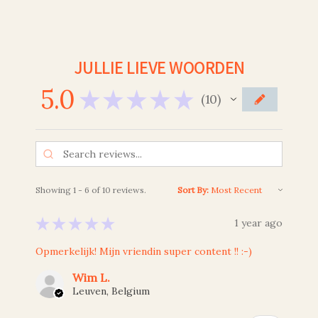
JULLIE LIEVE WOORDEN
5.0
★
★
★
★
★
10
10
Showing 1 - 6 of 10 reviews.
Sort By:
★
★
★
★
★
1 year ago
Opmerkelijk! Mijn vriendin super content !! :-)
Wim L.
Leuven, Belgium