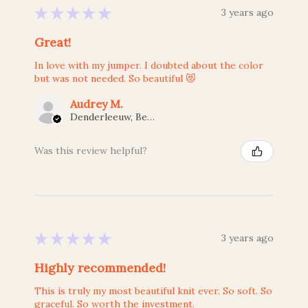
★
★
★
★
★
3 years ago
Great!
In love with my jumper. I doubted about the color
but was not needed. So beautiful 😻
Audrey M.
Denderleeuw, Belgium
Was this review helpful?
★
★
★
★
★
3 years ago
Highly recommended!
This is truly my most beautiful knit ever. So soft. So
graceful. So worth the investment.