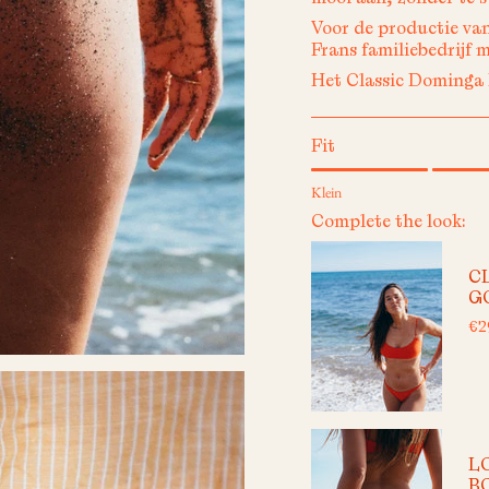
Voor de productie va
Frans familiebedrijf 
Het Classic Dominga B
Fit
Klein
Complete the look:
C
G
€2
L
B