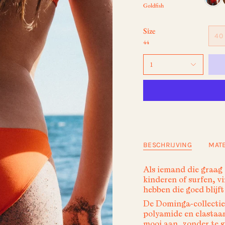
Goldfish
Size
40
44
1
BESCHRIJVING
MATE
Als iemand die graag a
kinderen of surfen, v
hebben die goed blijft 
De Dominga-collectie
polyamide en elastaan
mooi aan, zonder te st