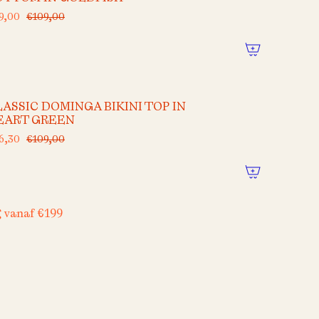
9,00
€109,00
LASSIC DOMINGA BIKINI TOP IN
EART GREEN
6,30
€109,00
g vanaf €199