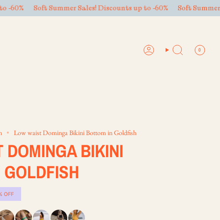
er Sales! Discounts up to -60%
Soft Summer Sales! Discounts up
0
ACCOUNT
SEARCH
n
Low waist Dominga Bikini Bottom in Goldfish
 DOMINGA BIKINI
 GOLDFISH
%
OFF