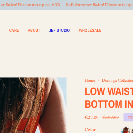
up to -60%
Soft Summer Sales! Discounts up to -60%
Soft Summ
N
CARE
ABOUT
JEF STUDIO
WHOLESALE
Home
Dominga Collectio
LOW WAIST
BOTTOM IN
Regular
€29,00
€109,00
73
price
Color