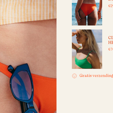
€2
C
H
€7
Gratis verzendin