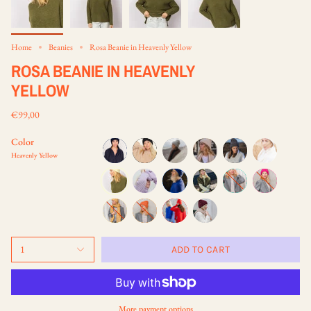
Home
Beanies
Rosa Beanie in Heavenly Yellow
ROSA BEANIE IN HEAVENLY
YELLOW
€99,00
Color
Heavenly Yellow
night-
black
light-
oatmeal
dark-
off-
blue
grey
grey
white
heavenly-
violet-
eternal-
grounding-
cyan-
joyful-
yellow
amethyst
blue
green
green
pink
dusty-
carrot
rooting-
burgundy-
lemon
red
purple
1
ADD TO CART
More payment options